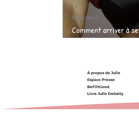
Good Vibes
Comment arriver à se 
autres pensent de nou
À propos de Julie
Espace Presse
BeFiitGood
Livre Julie Debatty