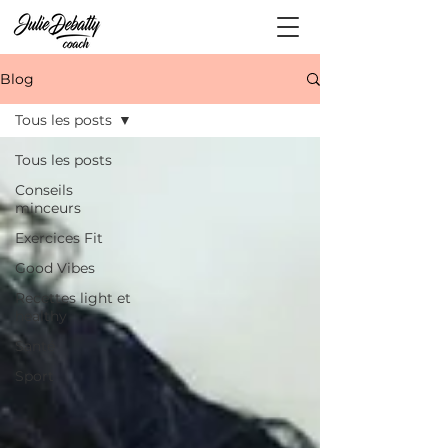
Blog
Tous les posts
Tous les posts
Conseils
minceurs
Exercices Fit
Good Vibes
Recettes light et
healthy
Santé
Sport