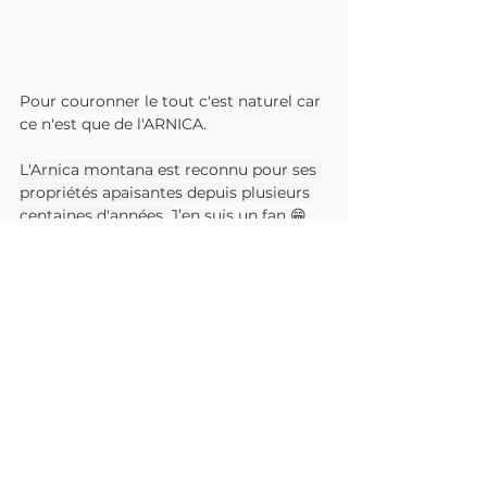
Pour couronner le tout c'est naturel car 
ce n'est que de l'ARNICA. 
L'Arnica montana est reconnu pour ses 
propriétés apaisantes depuis plusieurs 
centaines d'années. 
J’en suis un fan 😁 
depuis des années.
En toute honnêteté en ce moment je 
l’utilise plus pour soigner mes blessures 
au pied et à l'épaule vu que je suis en 
arrêt de sport mais je l’utilisais déjà 
avant pour la récupération.
Si vous aussi vous avez des courbatures 
post-training, n’hésitez plus et 
choisissez ce geste naturel.