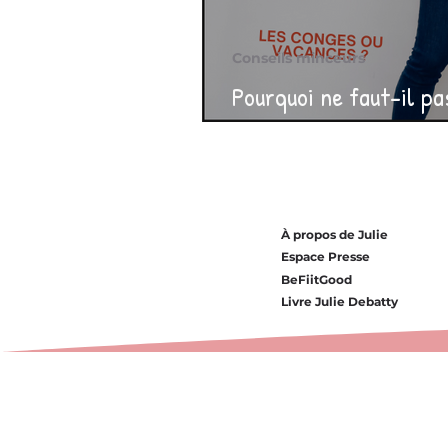
Conseils minceurs
Pourquoi ne faut-il pa
vacances ou après un 
À propos de Julie
Espace Presse
BeFiitGood
Livre Julie Debatty