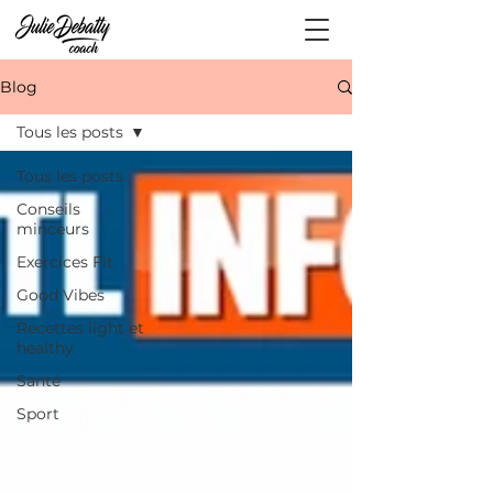
Blog
Tous les posts
Tous les posts
Conseils
minceurs
Exercices Fit
Good Vibes
Recettes light et
healthy
Santé
Sport