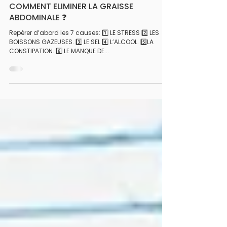
COMMENT ELIMINER LA GRAISSE
ABDOMINALE ❓
Repérer d’abord les 7 causes: 1️⃣ LE STRESS 2️⃣ LES
BOISSONS GAZEUSES. 3️⃣ LE SEL 4️⃣ L’ALCOOL. 5️⃣LA
CONSTIPATION. 6️⃣ LE MANQUE DE...