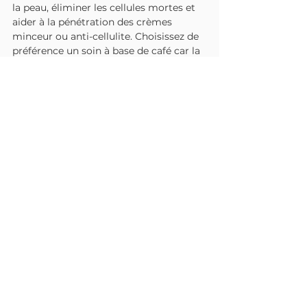
la peau, éliminer les cellules mortes et 
aider à la pénétration des crèmes 
minceur ou anti-cellulite. Choisissez de 
préférence un soin à base de café car la 
caféine va favoriser le déstockage 
graisseux.
Vous trouverez un article sur un soin 
fait maison à base de café pour 
gommer votre cellulite 1X/sem dans un 
prochain article.
Faire du sport !
Faites du sport, cardio pour brûler le 
gras et musculaire pour raffermir et 
vous muscler.  Min 3X/semaine pour 
plus d’efficacité. Je vous conseille 
évidement le Kaerobic et le BODYGirly 
qui sont à la fois cardio et musculaires.
Voici une séance intensive anti-cellulite 
à réaliser min 1X/sem en plus d'autres 