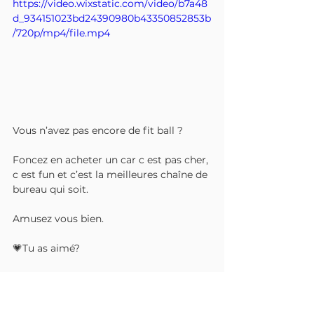
https://video.wixstatic.com/video/b7a48
d_934151023bd24390980b43350852853b
/720p/mp4/file.mp4
Vous n’avez pas encore de fit ball ? 
Foncez en acheter un car c est pas cher, 
c est fun et c’est la meilleures chaîne de 
bureau qui soit.
Amusez vous bien.
💗Tu as aimé? 
N’hésite pas à la partager et à taguer 
tes copines ! 😍