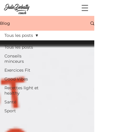
Blog
Tous les posts
Tous les posts
Conseils
minceurs
Exercices Fit
Good Vibes
Recettes light et
healthy
Santé
Sport